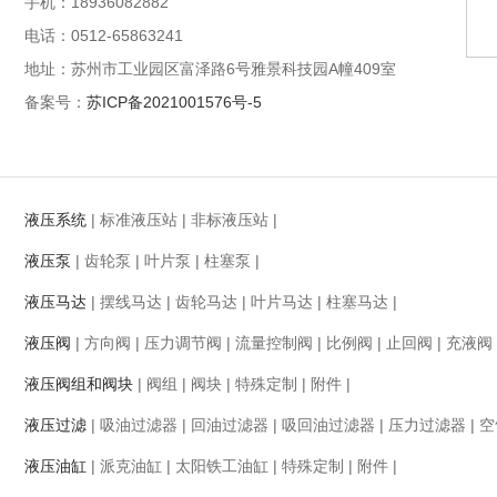
手机：18936082882
电话：0512-65863241
地址：苏州市工业园区富泽路6号雅景科技园A幢409室
备案号：
苏ICP备2021001576号-5
液压系统
|
标准液压站
|
非标液压站
|
液压泵
|
齿轮泵
|
叶片泵
|
柱塞泵
|
液压马达
|
摆线马达
|
齿轮马达
|
叶片马达
|
柱塞马达
|
液压阀
|
方向阀
|
压力调节阀
|
流量控制阀
|
比例阀
|
止回阀
|
充液阀
液压阀组和阀块
|
阀组
|
阀块
|
特殊定制
|
附件
|
液压过滤
|
吸油过滤器
|
回油过滤器
|
吸回油过滤器
|
压力过滤器
|
空
液压油缸
|
派克油缸
|
太阳铁工油缸
|
特殊定制
|
附件
|