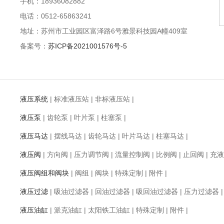
手机：18936082882
电话：0512-65863241
地址：苏州市工业园区富泽路6号雅景科技园A幢409室
备案号：
苏ICP备2021001576号-5
液压系统
|
标准液压站
|
非标液压站
|
液压泵
|
齿轮泵
|
叶片泵
|
柱塞泵
|
液压马达
|
摆线马达
|
齿轮马达
|
叶片马达
|
柱塞马达
|
液压阀
|
方向阀
|
压力调节阀
|
流量控制阀
|
比例阀
|
止回阀
|
充液
液压阀组和阀块
|
阀组
|
阀块
|
特殊定制
|
附件
|
液压过滤
|
吸油过滤器
|
回油过滤器
|
吸回油过滤器
|
压力过滤器
液压油缸
|
派克油缸
|
太阳铁工油缸
|
特殊定制
|
附件
|