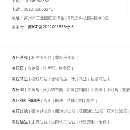
手机：18936082882
电话：0512-65863241
地址：苏州市工业园区富泽路6号雅景科技园A幢409室
备案号：
苏ICP备2021001576号-5
液压系统
|
标准液压站
|
非标液压站
|
液压泵
|
齿轮泵
|
叶片泵
|
柱塞泵
|
液压马达
|
摆线马达
|
齿轮马达
|
叶片马达
|
柱塞马达
|
液压阀
|
方向阀
|
压力调节阀
|
流量控制阀
|
比例阀
|
止回阀
|
充液
液压阀组和阀块
|
阀组
|
阀块
|
特殊定制
|
附件
|
液压过滤
|
吸油过滤器
|
回油过滤器
|
吸回油过滤器
|
压力过滤器
液压油缸
|
派克油缸
|
太阳铁工油缸
|
特殊定制
|
附件
|