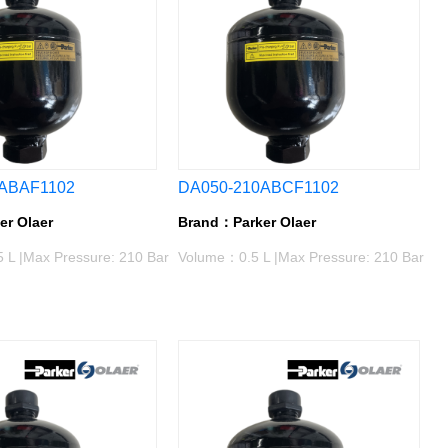
ABAF1102
DA050-210ABCF1102
r Olaer
Brand：Parker Olaer
L |Max Pressure: 210 Bar
Volume：0.5 L |Max Pressure: 210 Bar