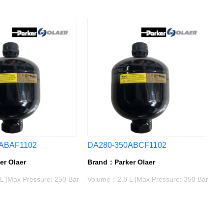
ABAF1102
DA280-350ABCF1102
r Olaer
Brand：Parker Olaer
 |Max Pressure: 250 Bar
Volume：2.8 L |Max Pressure: 350 Bar