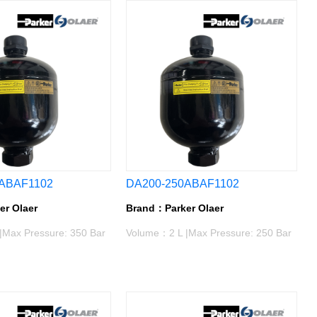
ABAF1102
DA200-250ABAF1102
r Olaer
Brand：Parker Olaer
|Max Pressure: 350 Bar
Volume：2 L |Max Pressure: 250 Bar