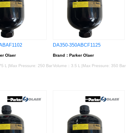
ABAF1102
DA350-350ABCF1125
r Olaer
Brand：Parker Olaer
 L |Max Pressure: 250 Bar
Volume：3.5 L |Max Pressure: 350 Bar