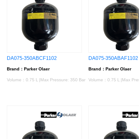
DA075-350ABCF1102
DA075-350ABAF1102
Brand：Parker Olaer
Brand：Parker Olaer
Volume：0.75 L |Max Pressure: 350 Bar
Volume：0.75 L |Max Pres