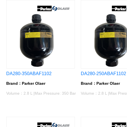
DA280-350ABAF1102
DA280-250ABAF1102
Brand：Parker Olaer
Brand：Parker Olaer
Volume：2.8 L |Max Pressure: 350 Bar
Volume：2.8 L |Max Press