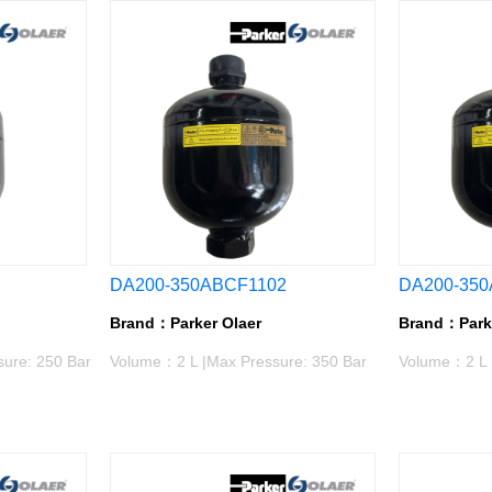
DA200-350ABCF1102
DA200-350
Brand：Parker Olaer
Brand：Parke
ure: 250 Bar
Volume：2 L |Max Pressure: 350 Bar
Volume：2 L 