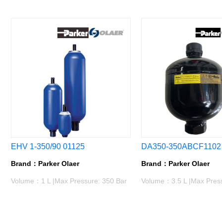
EHV 1-350/90 01125
DA350-350ABCF1102
Brand：Parker Olaer
Brand：Parker Olaer
Volume：1 L |Max Pressure: 350 Bar
Volume：3.5 L |Max Press