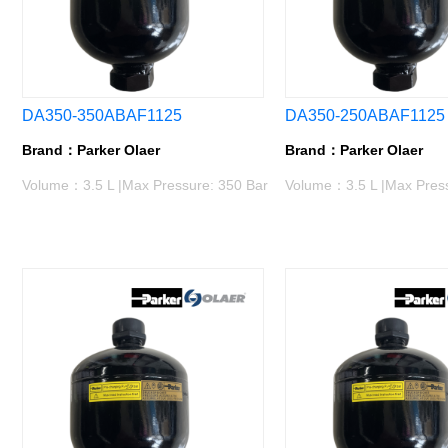
DA350-350ABAF1125
DA350-250ABAF1125
Brand：Parker Olaer
Brand：Parker Olaer
Volume：3.5 L |Max Pressure: 350 Bar
Volume：3.5 L |Max Press