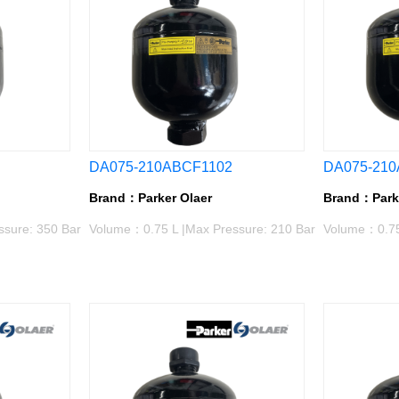
DA075-210ABCF1102
DA075-210
Brand：Parker Olaer
Brand：Parke
sure: 350 Bar
Volume：0.75 L |Max Pressure: 210 Bar
Volume：0.75 