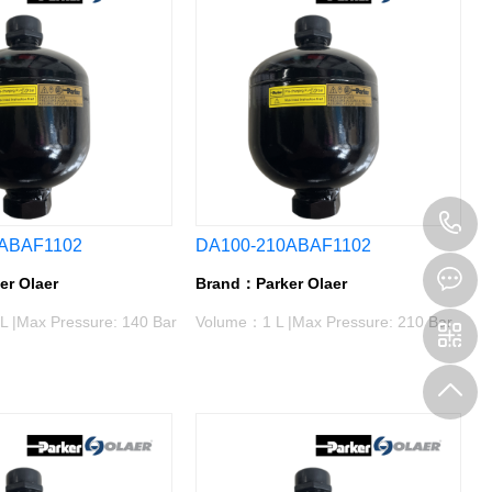
0
ABAF1102
DA100-210ABAF1102
6
r Olaer
Brand：Parker Olaer
 |Max Pressure: 140 Bar
Volume：1 L |Max Pressure: 210 Bar