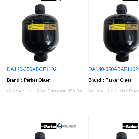
DA140-350ABCF1102
DA140-350ABAF1102
Brand：Parker Olaer
Brand：Parker Olaer
Volume：1.4 L |Max Pressure: 350 Bar
Volume：1.4 L |Max Press