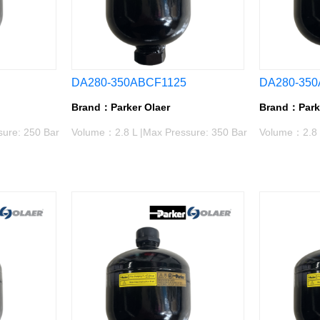
DA280-350ABCF1125
DA280-350
Brand：Parker Olaer
Brand：Parke
ure: 250 Bar
Volume：2.8 L |Max Pressure: 350 Bar
Volume：2.8 L