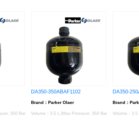
DA350-350ABAF1102
DA350-250
Brand：Parker Olaer
Brand：Parke
ure: 350 Bar
Volume：3.5 L |Max Pressure: 350 Bar
Volume：3.5 L