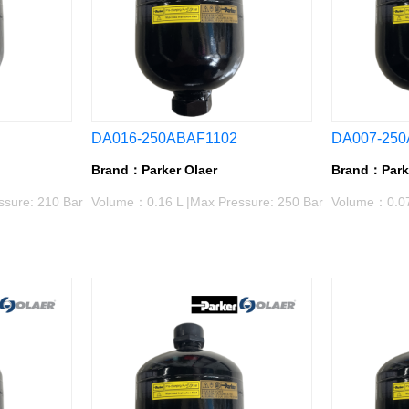
DA016-250ABAF1102
DA007-250
Brand：Parker Olaer
Brand：Parke
sure: 210 Bar
Volume：0.16 L |Max Pressure: 250 Bar
Volume：0.075