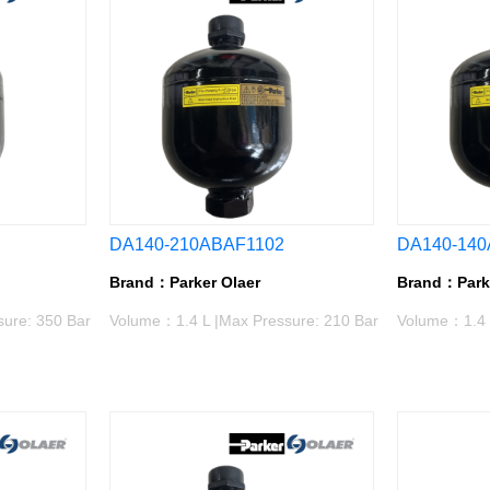
DA140-210ABAF1102
DA140-140
Brand：Parker Olaer
Brand：Parke
ure: 350 Bar
Volume：1.4 L |Max Pressure: 210 Bar
Volume：1.4 L