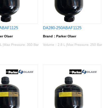
ABAF1125
DA280-250ABAF1125
r Olaer
Brand：Parker Olaer
 |Max Pressure: 350 Bar
Volume：2.8 L |Max Pressure: 250 Bar