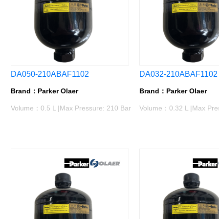
DA050-210ABAF1102
DA032-210ABAF1102
Brand：Parker Olaer
Brand：Parker Olaer
Volume：0.5 L |Max Pressure: 210 Bar
Volume：0.32 L |Max Pres