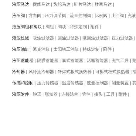
液压马达
|
摆线马达
|
齿轮马达
|
叶片马达
|
柱塞马达
|
液压阀
|
方向阀
|
压力调节阀
|
流量控制阀
|
比例阀
|
止回阀
|
充液
液压阀组和阀块
|
阀组
|
阀块
|
特殊定制
|
附件
|
液压过滤
|
吸油过滤器
|
回油过滤器
|
吸回油过滤器
|
压力过滤器
液压油缸
|
派克油缸
|
太阳铁工油缸
|
特殊定制
|
附件
|
液压蓄能器
|
隔膜蓄能器
|
囊式蓄能器
|
活塞蓄能器
|
充气工具
|
冷却器
|
风冷油冷却器
|
钎焊式板式换热器
|
可拆式板式换热器
|
传感和控制
|
压力传感器
|
温度传感器
|
流量控制器
|
测量装置
|
液压附件
|
钟罩
|
联轴器
|
连接法兰
|
管件
|
接头
|
工具
|
附件
|