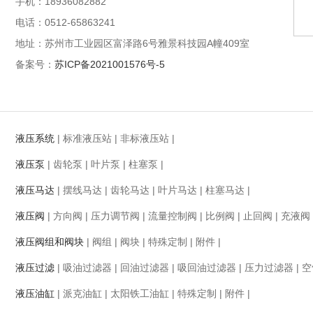
手机：18936082882
电话：0512-65863241
地址：苏州市工业园区富泽路6号雅景科技园A幢409室
备案号：
苏ICP备2021001576号-5
液压系统
|
标准液压站
|
非标液压站
|
液压泵
|
齿轮泵
|
叶片泵
|
柱塞泵
|
液压马达
|
摆线马达
|
齿轮马达
|
叶片马达
|
柱塞马达
|
液压阀
|
方向阀
|
压力调节阀
|
流量控制阀
|
比例阀
|
止回阀
|
充液阀
液压阀组和阀块
|
阀组
|
阀块
|
特殊定制
|
附件
|
液压过滤
|
吸油过滤器
|
回油过滤器
|
吸回油过滤器
|
压力过滤器
|
空
液压油缸
|
派克油缸
|
太阳铁工油缸
|
特殊定制
|
附件
|