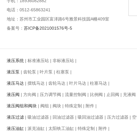
手机：18936082882
电话：0512-65863241
地址：苏州市工业园区富泽路6号雅景科技园A幢409室
备案号：
苏ICP备2021001576号-5
液压系统
|
标准液压站
|
非标液压站
|
液压泵
|
齿轮泵
|
叶片泵
|
柱塞泵
|
液压马达
|
摆线马达
|
齿轮马达
|
叶片马达
|
柱塞马达
|
液压阀
|
方向阀
|
压力调节阀
|
流量控制阀
|
比例阀
|
止回阀
|
充液阀
液压阀组和阀块
|
阀组
|
阀块
|
特殊定制
|
附件
|
液压过滤
|
吸油过滤器
|
回油过滤器
|
吸回油过滤器
|
压力过滤器
|
空
液压油缸
|
派克油缸
|
太阳铁工油缸
|
特殊定制
|
附件
|