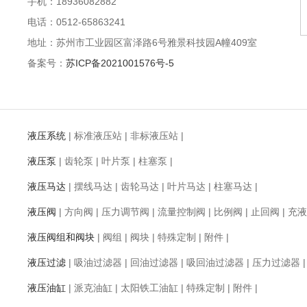
手机：18936082882
电话：0512-65863241
地址：苏州市工业园区富泽路6号雅景科技园A幢409室
备案号：
苏ICP备2021001576号-5
液压系统
|
标准液压站
|
非标液压站
|
液压泵
|
齿轮泵
|
叶片泵
|
柱塞泵
|
液压马达
|
摆线马达
|
齿轮马达
|
叶片马达
|
柱塞马达
|
液压阀
|
方向阀
|
压力调节阀
|
流量控制阀
|
比例阀
|
止回阀
|
充液
液压阀组和阀块
|
阀组
|
阀块
|
特殊定制
|
附件
|
液压过滤
|
吸油过滤器
|
回油过滤器
|
吸回油过滤器
|
压力过滤器
液压油缸
|
派克油缸
|
太阳铁工油缸
|
特殊定制
|
附件
|